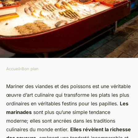
Accueil
›
Bon plan
BON PLAN
Quelles sont les techniques de
Mariner des viandes et des poissons est une véritable
œuvre d’art culinaire qui transforme les plats les plus
marinades qui rehaussent le
ordinaires en véritables festins pour les papilles.
Les
goût des viandes et poissons ?
marinades
sont plus qu’une simple tendance
moderne; elles sont ancrées dans les traditions
admin
•
20 décembre 2024
•
5 min de lecture
culinaires du monde entier.
Elles révèlent la richesse