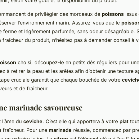
ir, selon votre goût et la disponibilité du produit.
commandent de privilégier des morceaux de
poissons
issus
éserver l’environnement marin. Assurez-vous que le
poisso
tre ferme et légèrement parfumée, sans odeur désagréable. S
a fraîcheur du produit, n’hésitez pas à demander conseil à v
oisson
choisi, découpez-le en petits dés réguliers pour un
z à retirer la peau et les arêtes afin d’obtenir une texture 
tape cruciale garantit que chaque bouchée de votre
cevich
eurs et de fraîcheur.
ne marinade savoureuse
 l’âme du
ceviche
. C’est elle qui apportera à votre
plat
tout
a fraîcheur. Pour une
marinade
réussie, commencez par pre
ur en extraire le jus. Le
citron
est l’élément clé qui “cuit” le