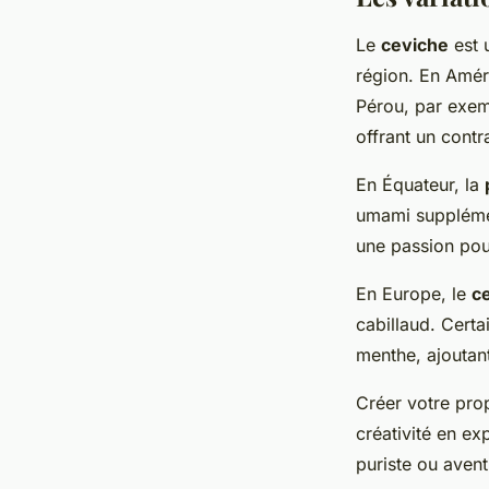
Le
ceviche
est 
région. En Améri
Pérou, par exem
offrant un contra
En Équateur, la
umami supplémen
une passion pour
En Europe, le
c
cabillaud. Cert
menthe, ajoutan
Créer votre pro
créativité en ex
puriste ou avent