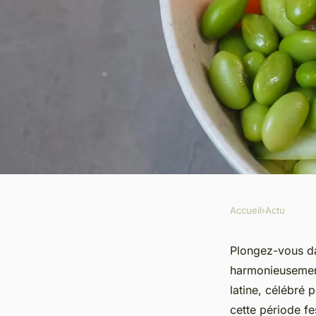
Accueil
›
Actu
ACTU
Comment mariner d
Plongez-vous da
harmonieusement
en faire des ceviche
latine, célébré 
cette période fe