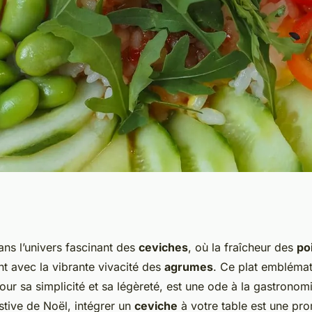
es poissons pour
ns l’univers fascinant des
ceviches
, où la fraîcheur des
po
 avec la vibrante vivacité des
agrumes
. Ce plat embléma
s rafraîchissants ?
pour sa simplicité et sa légèreté, est une ode à la gastronom
stive de Noël, intégrer un
ceviche
à votre table est une pr