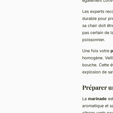
également conven
Les experts re
durable pour pr
sa chair doit ê
pas certain de l
poissonnier.
Une fois votre
p
homogène. Veille
bouche. Cette é
explosion de sav
Préparer u
La
marinade
est
aromatique et s
citrons verts po