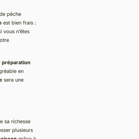
 de pêche
n
est bien frais :
i vous n’êtes
otre
e
préparation
agréable en
e
sera une
e sa richesse
sser plusieurs
poisson
grâce à