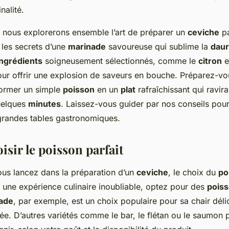
nalité.
e, nous explorerons ensemble l’art de préparer un
ceviche
pa
 les secrets d’une
marinade
savoureuse qui sublime la
dau
ingrédients
soigneusement sélectionnés, comme le
citron
e
ur offrir une explosion de saveurs en bouche. Préparez-vo
ormer un simple
poisson
en un
plat
rafraîchissant qui ravir
uelques
minutes
. Laissez-vous guider par nos conseils pou
grandes tables gastronomiques.
oisir le poisson parfait
us lancez dans la préparation d’un
ceviche
, le choix du
po
r une expérience culinaire inoubliable, optez pour des
pois
ade
, par exemple, est un choix populaire pour sa chair déli
ée. D’autres variétés comme le bar, le flétan ou le saumon 