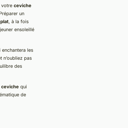
, votre
ceviche
 Préparer un
e
plat
, à la fois
jeuner ensoleillé
 enchantera les
et n’oubliez pas
uilibre des
n
ceviche
qui
lématique de