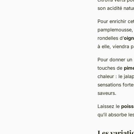
son acidité natur
Pour enrichir ce
pamplemousse, q
rondelles d’
oig
à elle, viendra p
Pour donner un 
touches de
pim
chaleur : le ja
sensations fort
saveurs.
Laissez le
pois
qu’il absorbe le
Les variati