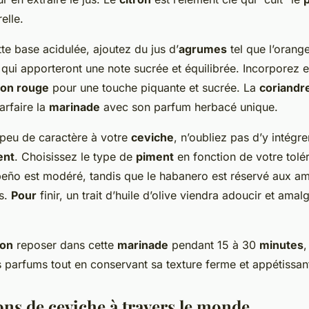
elle.
tte base acidulée, ajoutez du jus d’
agrumes
tel que l’orange
ui apporteront une note sucrée et équilibrée. Incorporez e
non rouge
pour une touche piquante et sucrée. La
coriandr
arfaire la
marinade
avec son parfum herbacé unique.
peu de caractère à votre
ceviche
, n’oubliez pas d’y intégr
ent
. Choisissez le type de
piment
en fonction de votre tolé
lapeño est modéré, tandis que le habanero est réservé aux a
es.
Pour
finir, un trait d’huile d’olive viendra adoucir et ama
son
reposer dans cette
marinade
pendant 15 à 30
minutes
,
s parfums tout en conservant sa texture ferme et appétissan
ons de ceviche à travers le monde