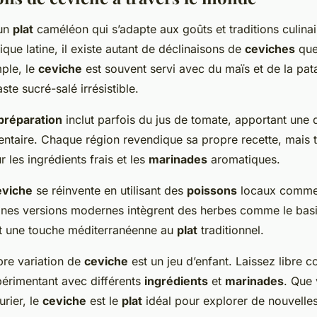
un
plat
caméléon qui s’adapte aux goûts et traditions culina
que latine, il existe autant de déclinaisons de
ceviches
que
ple, le
ceviche
est souvent servi avec du maïs et de la pat
ste sucré-salé irrésistible.
préparation
inclut parfois du jus de tomate, apportant une
taire. Chaque région revendique sa propre recette, mais t
 les ingrédients frais et les
marinades
aromatiques.
eviche
se réinvente en utilisant des
poissons
locaux comme l
aines versions modernes intègrent des herbes comme le basil
t une touche méditerranéenne au
plat
traditionnel.
pre variation de
ceviche
est un jeu d’enfant. Laissez libre c
périmentant avec différents
ingrédients
et
marinades
. Que
urier, le
ceviche
est le
plat
idéal pour explorer de nouvelles