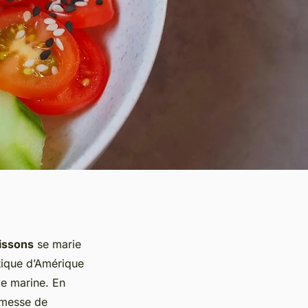
issons
se marie
tique d’Amérique
ie marine. En
omesse de