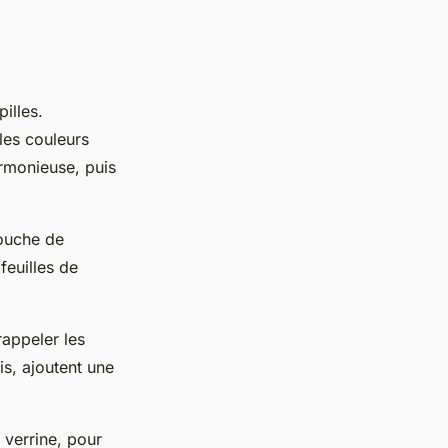
illes.
les couleurs
rmonieuse, puis
ouche de
feuilles de
appeler les
is, ajoutent une
 verrine, pour