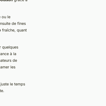
 ou le
nsuite de fines
e
fraîche, quant
er quelques
rance à la
mateurs de
lgamer les
 juste le temps
te.