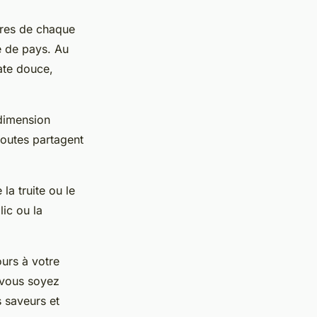
ires de chaque
 de pays. Au
ate douce,
 dimension
outes partagent
a truite ou le
ic ou la
ours à votre
 vous soyez
 saveurs et