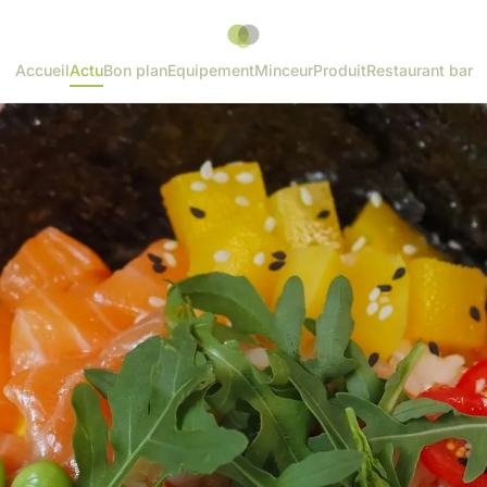
Accueil
Actu
Bon plan
Equipement
Minceur
Produit
Restaurant bar