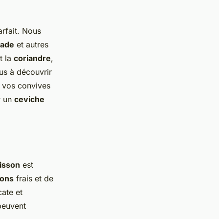
rfait. Nous
rade
et autres
t la
coriandre
,
us à découvrir
a vos convives
r un
ceviche
isson
est
sons
frais et de
cate et
peuvent