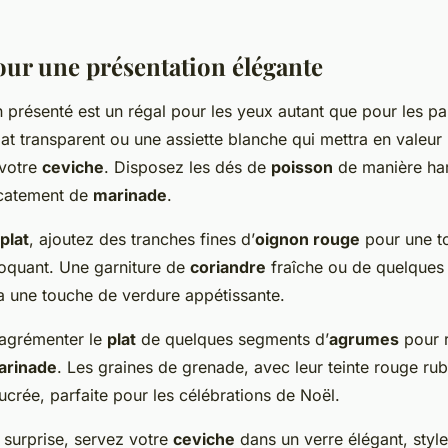
our une présentation élégante
 présenté est un régal pour les yeux autant que pour les pap
at transparent ou une assiette blanche qui mettra en valeur 
 votre
ceviche
. Disposez les dés de
poisson
de manière ha
icatement de
marinade
.
plat
, ajoutez des tranches fines d’
oignon rouge
pour une t
roquant. Une garniture de
coriandre
fraîche ou de quelques 
ra une touche de verdure appétissante.
 agrémenter le
plat
de quelques segments d’
agrumes
pour r
arinade
. Les graines de grenade, avec leur teinte rouge rub
sucrée, parfaite pour les célébrations de Noël.
 surprise, servez votre
ceviche
dans un verre élégant, style