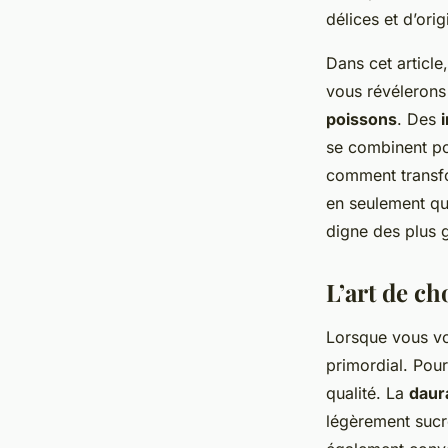
délices et d’origi
admin
•
20 décembre 2024
•
5 min de lecture
Dans cet articl
vous révélerons
poissons
. Des
se combinent po
comment transf
en seulement q
digne des plus 
L’art de ch
Lorsque vous vo
primordial. Pou
qualité. La
daur
légèrement sucr