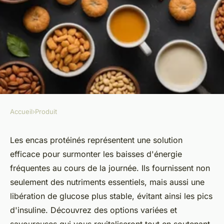
Accueil
›
Produit
PRODUIT
Découvrez les encas protéinés
Les encas protéinés représentent une solution
efficace pour surmonter les baisses d'énergie
pour booster votre énergie
fréquentes au cours de la journée. Ils fournissent non
seulement des nutriments essentiels, mais aussi une
admin
•
15 janvier 2025
•
5 min de lecture
libération de glucose plus stable, évitant ainsi les pics
d'insuline. Découvrez des options variées et